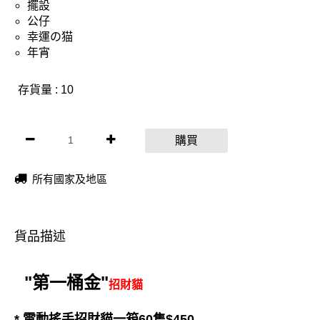
擺設
公仔
幸運の猫
年宵
存貨量 : 10
購買
所有國家及地區
貨品描述
"第一桶金"
招財貓
* 電動搖手招財貓一箱60隻$450,